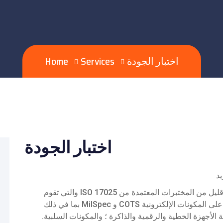
اختبار الجودة
Services
Home
اختبار الجودة
يد
يعد اختبار المكونات المتقدم (ACS) واحدًا من عدد قليل من المختبرات المعتمدة من ISO 17025 والتي تقوم
بإجراء اختبارات كهربائية شاملة واكتشاف التزييف على المكونات الإلكترونية COTS و MilSpec بما في ذلك
 الأجهزة الخطية والرقمية والذاكرة ؛ والمكونات السلبية.